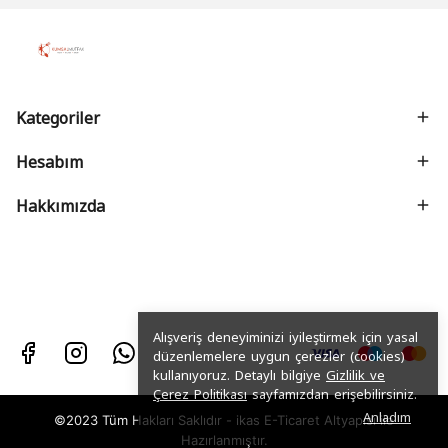
Kategoriler
Hesabım
Hakkımızda
Alışveriş deneyiminizi iyileştirmek için yasal
düzenlemelere uygun çerezler (cookies)
kullanıyoruz. Detaylı bilgiye
Gizlilik ve
Çerez Politikası
sayfamızdan erişebilirsiniz.
Anladım
©2023 Tüm Hakları Saklıdır - ikas E-Ticaret
Altyapısı ile
Hazırlanmıştır.