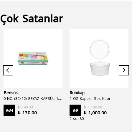
Çok Satanlar
Bensüs
Rubikap
0 NO (32x12) BEYAZ KAPSÜL 1.250'Lİ
1 OZ Kapaklı Sos Kabı
₺ 198.00
₺ 1,100.00
%
34
%
9
₺ 130.00
₺ 1,000.00
2 sos80