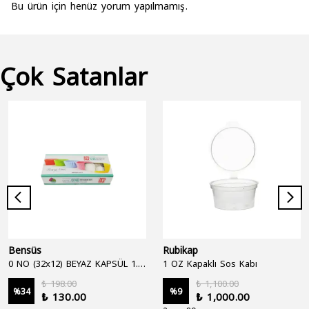
Bu ürün için henüz yorum yapılmamış.
Çok Satanlar
Bensüs
Rubikap
0 NO (32x12) BEYAZ KAPSÜL 1.250'Lİ
1 OZ Kapaklı Sos Kabı
₺ 198.00
₺ 1,100.00
%
34
%
9
₺ 130.00
₺ 1,000.00