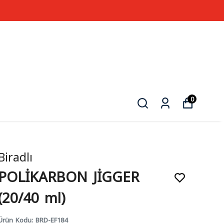
0
Biradlı
POLİKARBON JİGGER
(20/40 ml)
Ürün Kodu
:
BRD-EF184