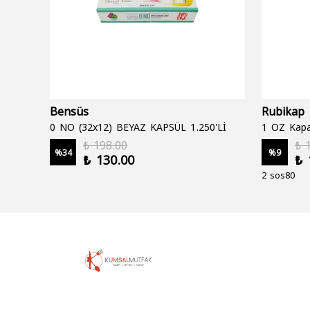
Bensüs
Rubikap
0 NO (32x12) BEYAZ KAPSÜL 1.250'Lİ
1 OZ Kapa
₺ 198.00
₺ 
%
34
%
9
₺ 130.00
₺ 
2 sos80