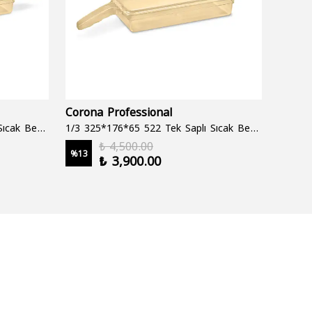
Corona Professional
Folyo
1/3 325*176*65 522 Çift Saplı Sıcak Bekletme Tepsisi
1/3 325*176*65 522 Tek Saplı Sıcak Bekletme Tepsisi
1000 cc
₺ 4,500.00
%
13
%
19
₺ 3,900.00
2 şale