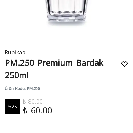
Rubikap
PM.250 Premium Bardak
250ml
Ürün Kodu
:
PM.250
₺ 80.00
%
25
₺ 60.00