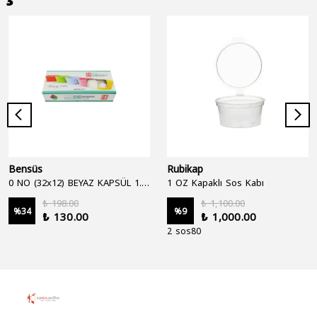
Bensüs
Rubikap
0 NO (32x12) BEYAZ KAPSÜL 1.250'Lİ
1 OZ Kapaklı Sos Kabı
₺ 198.00
₺ 1,100.00
%
34
%
9
₺ 130.00
₺ 1,000.00
2 sos80