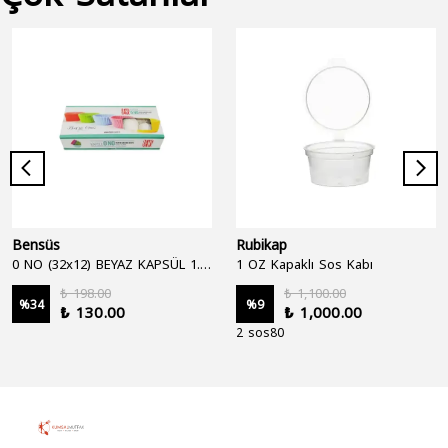
Bensüs
Rubikap
0 NO (32x12) BEYAZ KAPSÜL 1.250'Lİ
1 OZ Kapaklı Sos Kabı
₺ 198.00
₺ 1,100.00
%
34
%
9
₺ 130.00
₺ 1,000.00
2 sos80