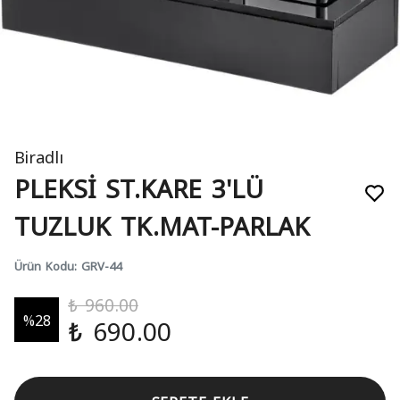
Biradlı
PLEKSİ ST.KARE 3'LÜ
TUZLUK TK.MAT-PARLAK
Ürün Kodu
:
GRV-44
₺ 960.00
%
28
₺ 690.00