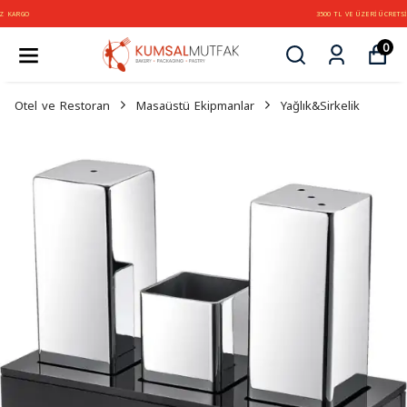
3500 TL VE ÜZERİ ÜCRETSİZ KARGO
0
Otel ve Restoran
Masaüstü Ekipmanlar
Yağlık&Sirkelik