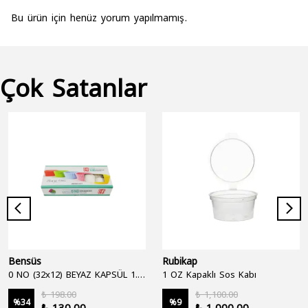
Bu ürün için henüz yorum yapılmamış.
Çok Satanlar
Bensüs
Rubikap
0 NO (32x12) BEYAZ KAPSÜL 1.250'Lİ
1 OZ Kapaklı Sos Kabı
₺ 198.00
₺ 1,100.00
%
34
%
9
₺ 130.00
₺ 1,000.00