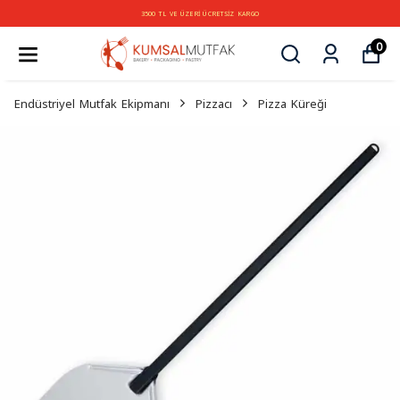
İZ KARGO
3500 TL VE ÜZERİ ÜCRETS
0
Endüstriyel Mutfak Ekipmanı
Pizzacı
Pizza Küreği