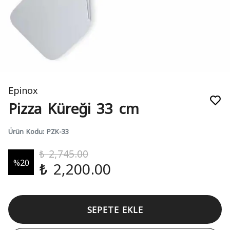
Epinox
Pizza Küreği 33 cm
Ürün Kodu
:
PZK-33
₺ 2,745.00
%
20
₺ 2,200.00
SEPETE EKLE