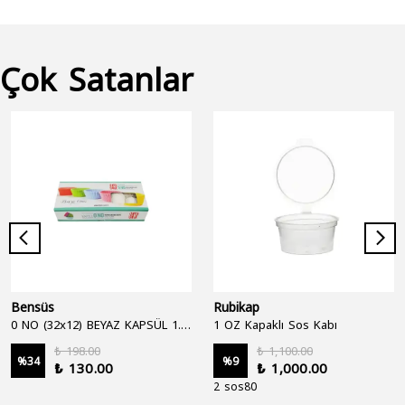
Çok Satanlar
Bensüs
Rubikap
0 NO (32x12) BEYAZ KAPSÜL 1.250'Lİ
1 OZ Kapaklı Sos Kabı
₺ 198.00
₺ 1,100.00
%
34
%
9
₺ 130.00
₺ 1,000.00
2 sos80