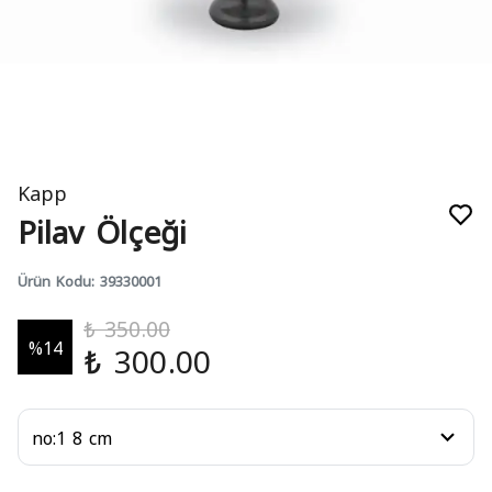
Kapp
Pilav Ölçeği
Ürün Kodu
:
39330001
₺ 350.00
%
14
₺ 300.00