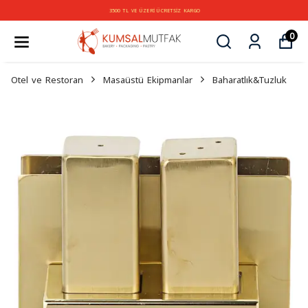
3500 TL VE ÜZERİ ÜCRETSİZ KARGO
0
Otel ve Restoran
Masaüstü Ekipmanlar
Baharatlık&Tuzluk