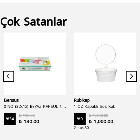
Çok Satanlar
Bensüs
Rubikap
0 NO (32x12) BEYAZ KAPSÜL 1.250'Lİ
1 OZ Kapaklı Sos Kabı
₺ 198.00
₺ 1,100.00
%
34
%
9
₺ 130.00
₺ 1,000.00
2 sos80