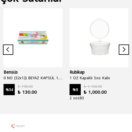
Bensüs
Rubikap
0 NO (32x12) BEYAZ KAPSÜL 1.250'Lİ
1 OZ Kapaklı Sos Kabı
₺ 198.00
₺ 1,100.00
%
34
%
9
₺ 130.00
₺ 1,000.00
2 sos80