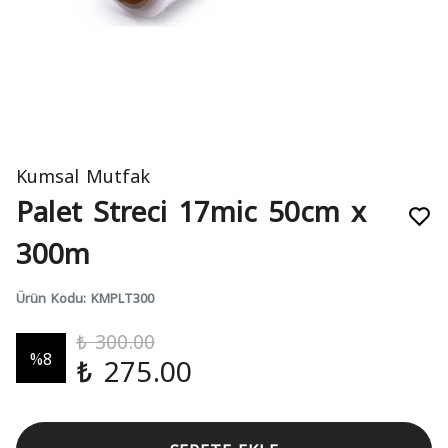
Kumsal Mutfak
Palet Streci 17mic 50cm x
300m
Ürün Kodu
:
KMPLT300
₺ 300.00
%
8
₺ 275.00