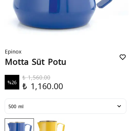
Epinox
Motta Süt Potu
₺ 1,560.00
%
26
₺ 1,160.00