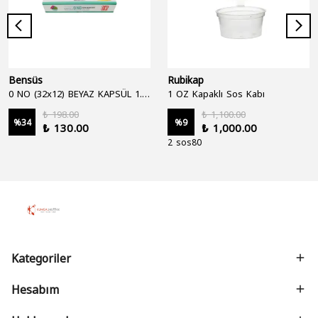
Bensüs
Rubikap
0 NO (32x12) BEYAZ KAPSÜL 1.250'Lİ
1 OZ Kapaklı Sos Kabı
₺ 198.00
₺ 1,100.00
%
34
%
9
₺ 130.00
₺ 1,000.00
2 sos80
Kategoriler
Hesabım