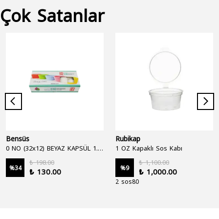
Çok Satanlar
Bensüs
Rubikap
0 NO (32x12) BEYAZ KAPSÜL 1.250'Lİ
1 OZ Kapaklı Sos Kabı
₺ 198.00
₺ 1,100.00
%
34
%
9
₺ 130.00
₺ 1,000.00
2 sos80