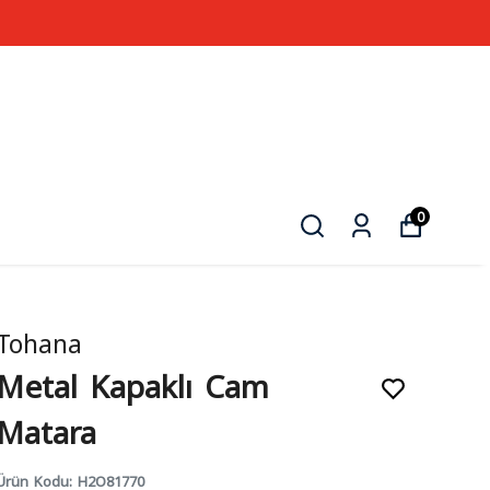
0
Tohana
Metal Kapaklı Cam
Matara
Ürün Kodu
:
H2O81770