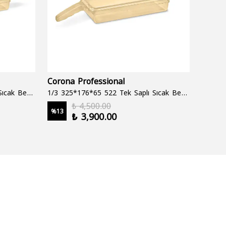
Corona Professional
Folyo
1/3 325*176*65 522 Çift Saplı Sıcak Bekletme Tepsisi
1/3 325*176*65 522 Tek Saplı Sıcak Bekletme Tepsisi
1000 cc
₺ 4,500.00
%
13
%
19
₺ 3,900.00
2 şale