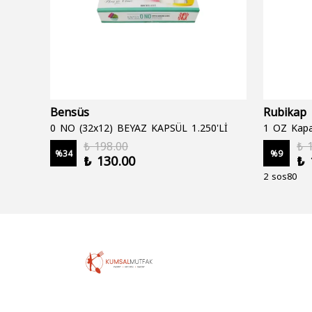
Bensüs
Rubikap
0 NO (32x12) BEYAZ KAPSÜL 1.250'Lİ
1 OZ Kapa
₺ 198.00
₺ 
%
34
%
9
₺ 130.00
₺ 
2 sos80