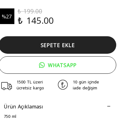
₺ 199.00
%
27
₺ 145.00
SEPETE EKLE
WHATSAPP
1500 TL üzeri
10 gün içinde
ücretsiz kargo
iade değişim
Ürün Açıklaması
750 ml