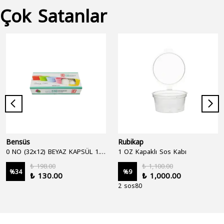
Çok Satanlar
Bensüs
Rubikap
0 NO (32x12) BEYAZ KAPSÜL 1.250'Lİ
1 OZ Kapaklı Sos Kabı
₺ 198.00
₺ 1,100.00
%
34
%
9
₺ 130.00
₺ 1,000.00
2 sos80