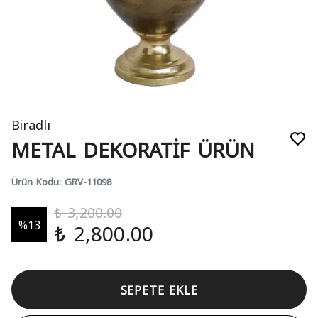
Biradlı
METAL DEKORATİF ÜRÜN
Ürün Kodu
:
GRV-11098
₺ 3,200.00
%
13
₺ 2,800.00
SEPETE EKLE