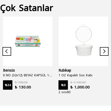
Çok Satanlar
Bensüs
Rubikap
0 NO (32x12) BEYAZ KAPSÜL 1.250'Lİ
1 OZ Kapaklı Sos Kabı
₺ 198.00
₺ 1,100.00
%
34
%
9
₺ 130.00
₺ 1,000.00
2 sos80