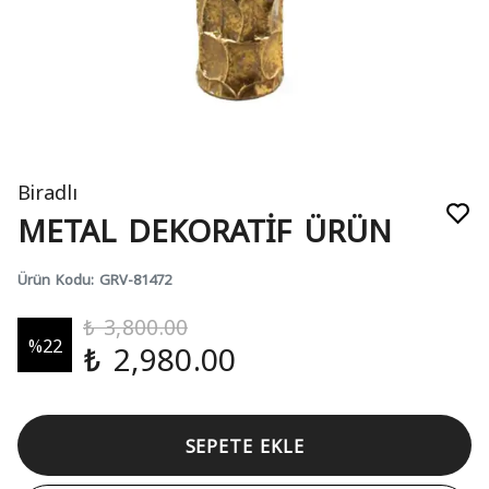
Biradlı
METAL DEKORATİF ÜRÜN
Ürün Kodu
:
GRV-81472
₺ 3,800.00
%
22
₺ 2,980.00
SEPETE EKLE