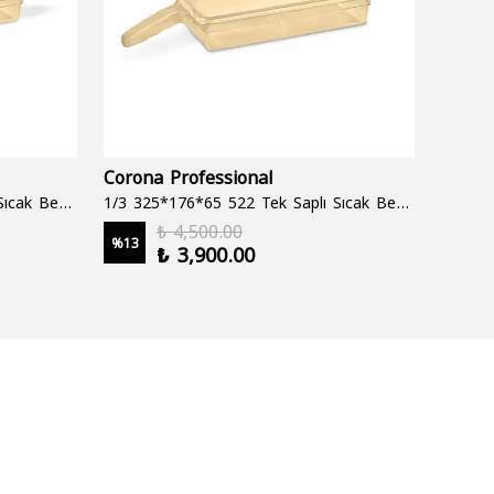
Corona Professional
Folyo
1/3 325*176*65 522 Çift Saplı Sıcak Bekletme Tepsisi
1/3 325*176*65 522 Tek Saplı Sıcak Bekletme Tepsisi
1000 cc
₺ 4,500.00
%
13
%
19
₺ 3,900.00
2 şale