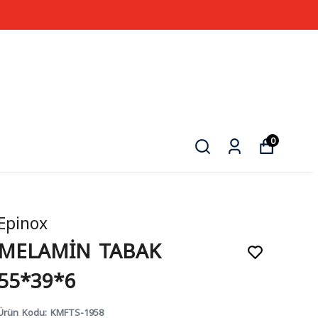
0
Epinox
MELAMİN TABAK
55*39*6
Ürün Kodu
:
KMFTS-1958