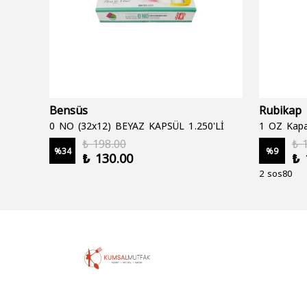
Bensüs
Rubikap
0 NO (32x12) BEYAZ KAPSÜL 1.250'Lİ
1 OZ Kapa
₺ 198.00
₺ 
%
34
%
9
₺ 130.00
₺ 
2 sos80