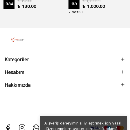
₺ 198.00
₺ 1,100.00
%
34
%
9
₺ 130.00
₺ 1,000.00
2 sos80
Kategoriler
Hesabım
Hakkımızda
Alışveriş deneyiminizi iyileştirmek için yasal
düzenlemelere uygun çerezler (cookies)