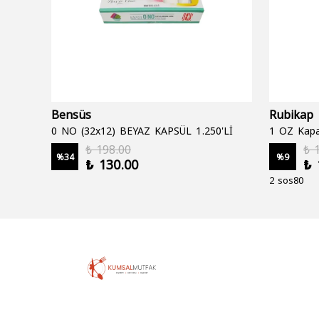
Bensüs
Rubikap
0 NO (32x12) BEYAZ KAPSÜL 1.250'Lİ
1 OZ Kapa
₺ 198.00
₺ 
%
34
%
9
₺ 130.00
₺ 
2 sos80