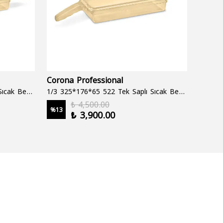
Corona Professional
Folyo
1/3 325*176*65 522 Çift Saplı Sıcak Bekletme Tepsisi
1/3 325*176*65 522 Tek Saplı Sıcak Bekletme Tepsisi
1000 cc
₺ 4,500.00
%
13
%
19
₺ 3,900.00
2 şale