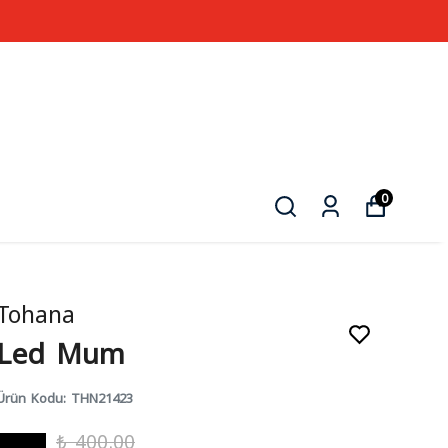
0
Tohana
Led Mum
Ürün Kodu
:
THN21423
₺ 400.00