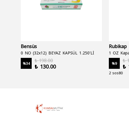
Bensüs
Rubikap
0 NO (32x12) BEYAZ KAPSÜL 1.250'Lİ
1 OZ Kapa
₺ 198.00
₺ 
%
34
%
9
₺ 130.00
₺ 
2 sos80