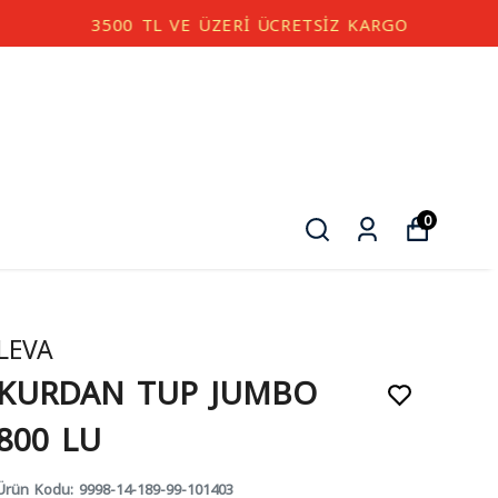
0
LEVA
KURDAN TUP JUMBO
800 LU
Ürün Kodu
:
9998-14-189-99-101403