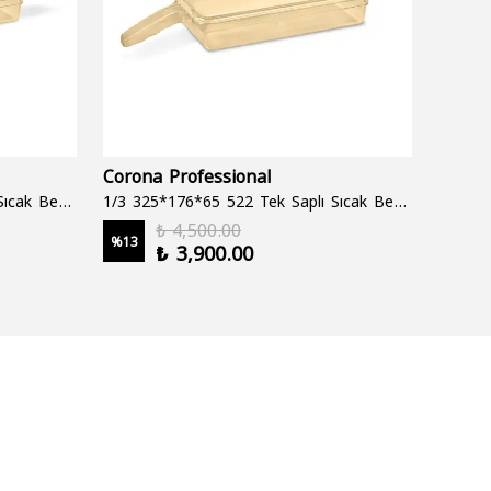
Corona Professional
Folyo
1/3 325*176*65 522 Çift Saplı Sıcak Bekletme Tepsisi
1/3 325*176*65 522 Tek Saplı Sıcak Bekletme Tepsisi
1000 cc
₺ 4,500.00
%
13
%
19
₺ 3,900.00
2 şale