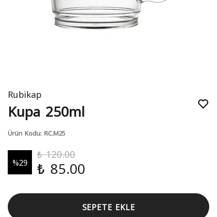
Rubikap
Kupa 250ml
Ürün Kodu
:
RC.M25
₺ 120.00
%
29
₺ 85.00
SEPETE EKLE