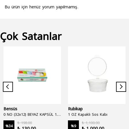
Bu ürün için henüz yorum yapılmamış.
Çok Satanlar
Bensüs
Rubikap
0 NO (32x12) BEYAZ KAPSÜL 1.250'Lİ
1 OZ Kapaklı Sos Kabı
₺ 198.00
₺ 1,100.00
%
34
%
9
₺ 130.00
₺ 1,000.00