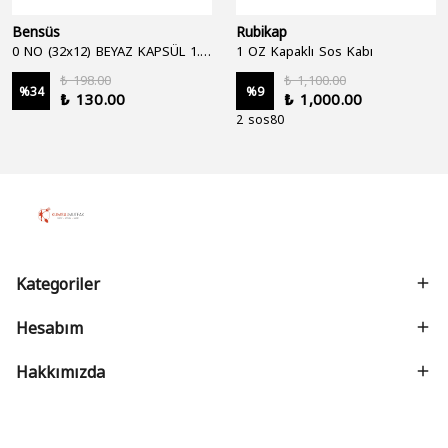
Bensüs
Rubikap
0 NO (32x12) BEYAZ KAPSÜL 1.250'Lİ
1 OZ Kapaklı Sos Kabı
₺ 198.00
₺ 1,100.00
%
34
%
9
₺ 130.00
₺ 1,000.00
2 sos80
Kategoriler
Hesabım
Hakkımızda