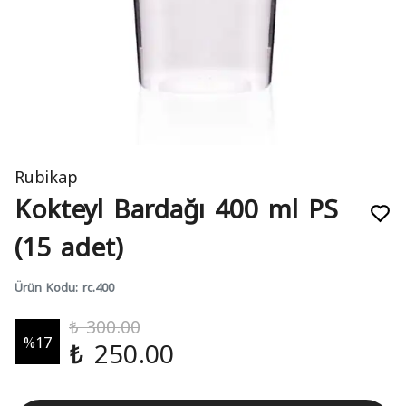
Rubikap
Kokteyl Bardağı 400 ml PS
(15 adet)
Ürün Kodu
:
rc.400
₺ 300.00
%
17
₺ 250.00