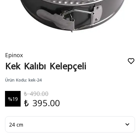
Epinox
Kek Kalıbı Kelepçeli
Ürün Kodu
:
kek-24
₺ 490.00
%
19
₺ 395.00