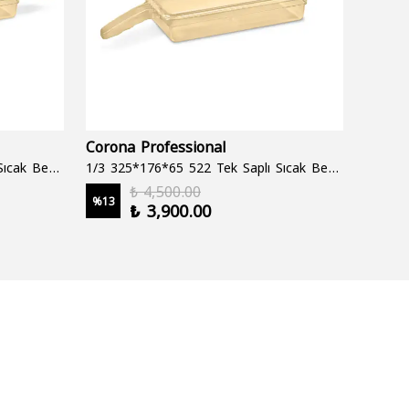
Corona Professional
Folyo
1/3 325*176*65 522 Çift Saplı Sıcak Bekletme Tepsisi
1/3 325*176*65 522 Tek Saplı Sıcak Bekletme Tepsisi
1000 cc
₺ 4,500.00
%
13
%
19
₺ 3,900.00
2 şale