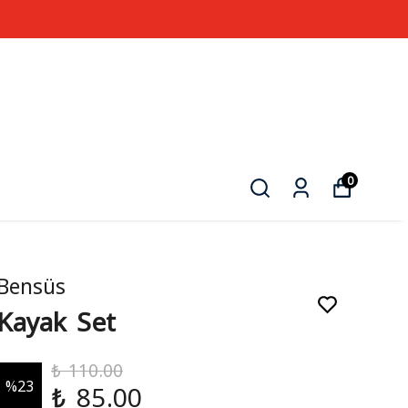
0
Bensüs
Kayak Set
₺ 110.00
%
23
₺ 85.00