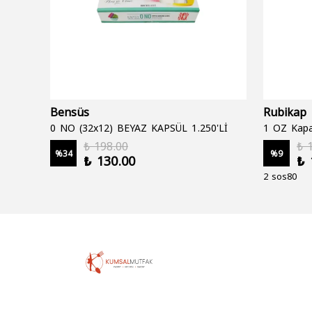
Bensüs
Rubikap
0 NO (32x12) BEYAZ KAPSÜL 1.250'Lİ
1 OZ Kapa
₺ 198.00
₺ 
%
34
%
9
₺ 130.00
₺ 
2 sos80