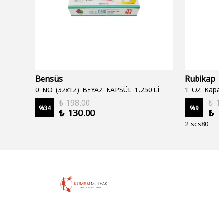
Bensüs
Rubikap
0 NO (32x12) BEYAZ KAPSÜL 1.250'Lİ
1 OZ Kapa
₺ 198.00
₺ 
%
34
%
9
₺ 130.00
₺ 
2 sos80