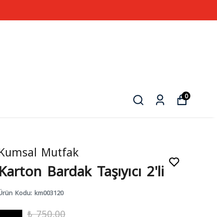
0
Kumsal Mutfak
Karton Bardak Taşıyıcı 2'li
Ürün Kodu
:
km003120
₺ 750.00