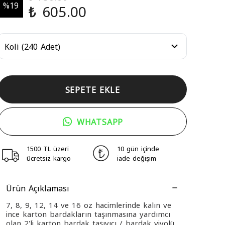
%
19
₺ 605.00
SEPETE EKLE
WHATSAPP
1500 TL üzeri
10 gün içinde
ücretsiz kargo
iade değişim
Ürün Açıklaması
7, 8, 9, 12, 14 ve 16 oz hacimlerinde kalın ve
ince karton bardakların taşınmasına yardımcı
olan 2'li karton bardak taşıyıcı / bardak viyolü.