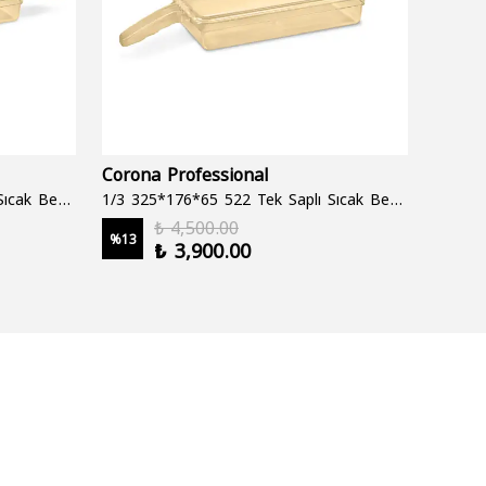
Corona Professional
Folyo
1/3 325*176*65 522 Çift Saplı Sıcak Bekletme Tepsisi
1/3 325*176*65 522 Tek Saplı Sıcak Bekletme Tepsisi
1000 cc
₺ 4,500.00
%
13
%
19
₺ 3,900.00
2 şale