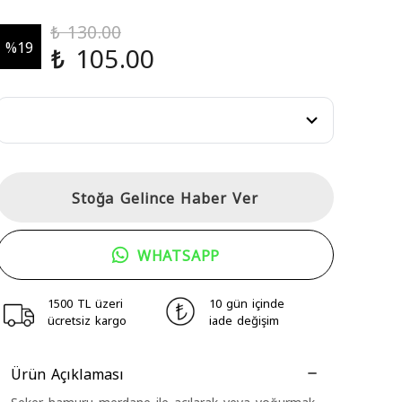
₺ 130.00
%
19
₺ 105.00
Stoğa Gelince Haber Ver
WHATSAPP
1500 TL üzeri
10 gün içinde
ücretsiz kargo
iade değişim
Ürün Açıklaması
Şeker hamuru merdane ile açılarak veya yoğurmak