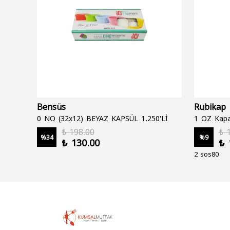
Bensüs
Rubikap
0 NO (32x12) BEYAZ KAPSÜL 1.250'Lİ
1 OZ Kapa
₺ 198.00
₺ 
%
34
%
9
₺ 130.00
₺ 
2 sos80