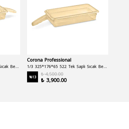
Corona Professional
Folyo
1/3 325*176*65 522 Çift Saplı Sıcak Bekletme Tepsisi
1/3 325*176*65 522 Tek Saplı Sıcak Bekletme Tepsisi
1000 cc
₺ 4,500.00
%
13
%
19
₺ 3,900.00
2 şale