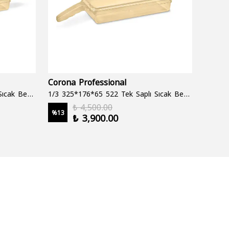
Corona Professional
Folyo
1/3 325*176*65 522 Çift Saplı Sıcak Bekletme Tepsisi
1/3 325*176*65 522 Tek Saplı Sıcak Bekletme Tepsisi
1000 cc
₺ 4,500.00
%
13
%
19
₺ 3,900.00
2 şale