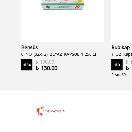
Bensüs
Rubikap
0 NO (32x12) BEYAZ KAPSÜL 1.250'Lİ
1 OZ Kapa
₺ 198.00
₺ 
%
34
%
9
₺ 130.00
₺ 
2 sos80