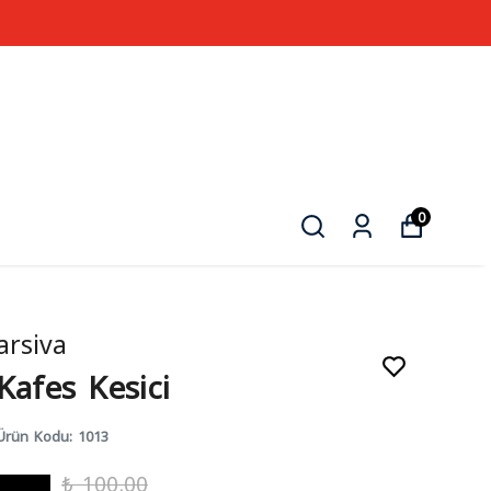
0
arsiva
Kafes Kesici
Ürün Kodu
:
1013
₺ 100.00