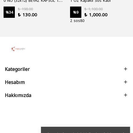
0 NO (32x12) BEYAZ KAPSÜL 1.250'Lİ
1 OZ Kapaklı Sos Kabı
₺ 198.00
₺ 1,100.00
%
34
%
9
₺ 130.00
₺ 1,000.00
2 sos80
Kategoriler
Hesabım
Hakkımızda