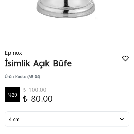
Epinox
İsimlik Açık Büfe
Ürün Kodu
:
(AB-04)
₺ 100.00
%
20
₺ 80.00