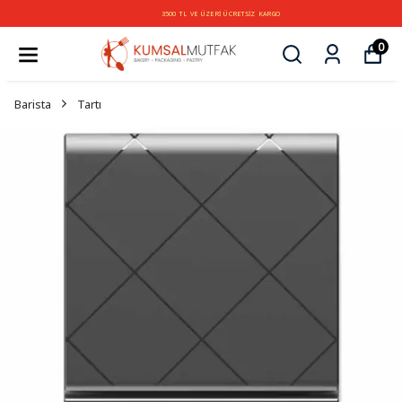
3500 TL VE ÜZERİ ÜCRETSİZ KARGO
0
Barista
Tartı