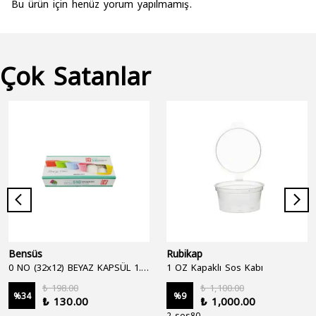
Bu ürün için henüz yorum yapılmamış.
Çok Satanlar
Bensüs
Rubikap
0 NO (32x12) BEYAZ KAPSÜL 1.250'Lİ
1 OZ Kapaklı Sos Kabı
₺ 198.00
₺ 1,100.00
%
34
%
9
₺ 130.00
₺ 1,000.00
2 sos80