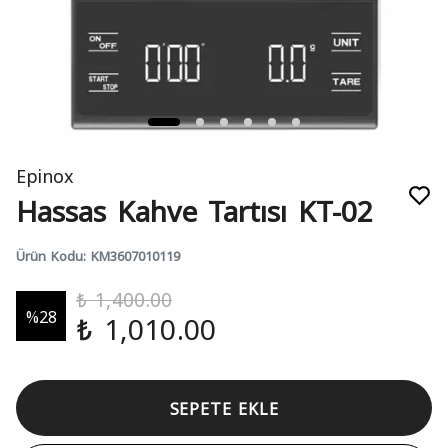
Epinox
Hassas Kahve Tartısı KT-02
Ürün Kodu
:
KM3607010119
₺ 1,400.00
%
28
₺ 1,010.00
SEPETE EKLE