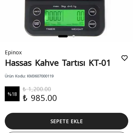
Epinox
Hassas Kahve Tartısı KT-01
Ürün Kodu
:
KM3607000119
₺ 1,200.00
%
18
₺ 985.00
SEPETE EKLE