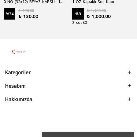
0 NO (32x12) BEYAZ KAPSÜL 1.250'Lİ
1 OZ Kapaklı Sos Kabı
₺ 198.00
₺ 1,100.00
%
34
%
9
₺ 130.00
₺ 1,000.00
2 sos80
Kategoriler
Hesabım
Hakkımızda