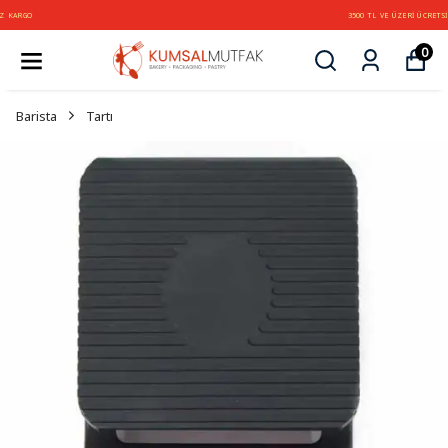
3500 TL VE ÜZERİ ÜCRETSİZ KARGO
0
Barista
Tartı