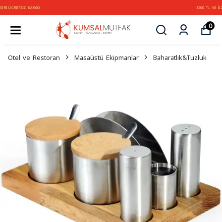
3500 TL VE ÜZERİ ÜCRETSİZ KARGO
0
Otel ve Restoran
Masaüstü Ekipmanlar
Baharatlık&Tuzluk