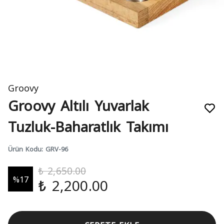
Groovy
Groovy Altılı Yuvarlak
Tuzluk-Baharatlık Takımı
Ürün Kodu
:
GRV-96
₺ 2,650.00
%
17
₺ 2,200.00