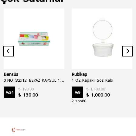
Bensüs
Rubikap
0 NO (32x12) BEYAZ KAPSÜL 1.250'Lİ
1 OZ Kapaklı Sos Kabı
₺ 198.00
₺ 1,100.00
%
34
%
9
₺ 130.00
₺ 1,000.00
2 sos80