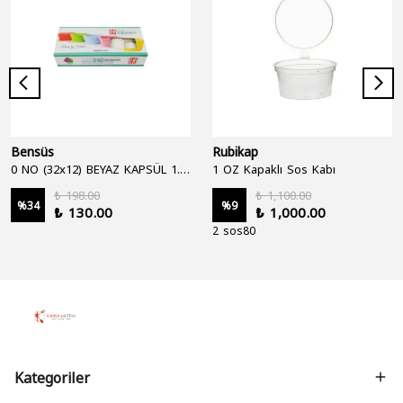
Bensüs
Rubikap
0 NO (32x12) BEYAZ KAPSÜL 1.250'Lİ
1 OZ Kapaklı Sos Kabı
₺ 198.00
₺ 1,100.00
%
34
%
9
₺ 130.00
₺ 1,000.00
2 sos80
Kategoriler