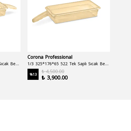
Corona Professional
Folyo
1/3 325*176*65 522 Çift Saplı Sıcak Bekletme Tepsisi
1/3 325*176*65 522 Tek Saplı Sıcak Bekletme Tepsisi
1000 cc
₺ 4,500.00
%
13
%
19
₺ 3,900.00
2 şale