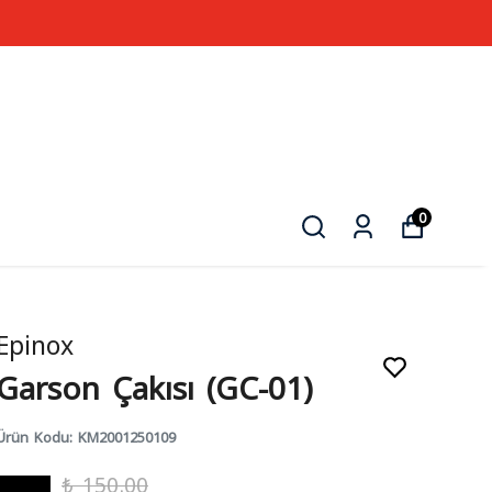
0
Epinox
Garson Çakısı (GC-01)
Ürün Kodu
:
KM2001250109
₺ 150.00