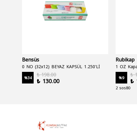
Bensüs
Rubikap
0 NO (32x12) BEYAZ KAPSÜL 1.250'Lİ
1 OZ Kapa
₺ 198.00
₺ 
%
34
%
9
₺ 130.00
₺ 
2 sos80