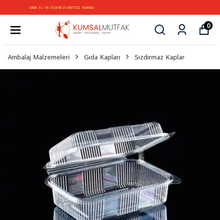
3500 TL VE ÜZERİ ÜCRETSİZ KARGO
0
Ambalaj Malzemeleri
Gıda Kapları
Sızdırmaz Kaplar