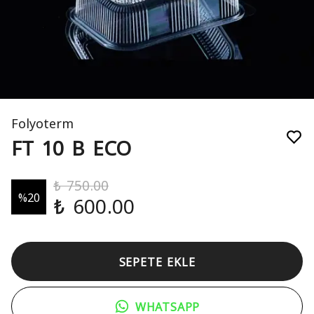
Folyoterm
FT 10 B ECO
₺ 750.00
%
20
₺ 600.00
SEPETE EKLE
WHATSAPP