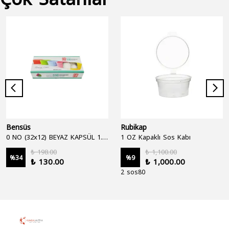
Bensüs
Rubikap
0 NO (32x12) BEYAZ KAPSÜL 1.250'Lİ
1 OZ Kapaklı Sos Kabı
₺ 198.00
₺ 1,100.00
%
34
%
9
₺ 130.00
₺ 1,000.00
2 sos80