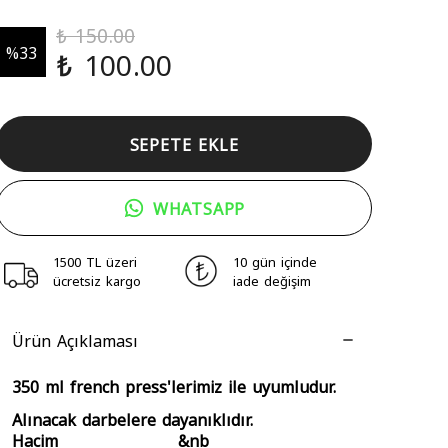
₺ 150.00
%
33
₺ 100.00
SEPETE EKLE
WHATSAPP
1500 TL üzeri
10 gün içinde
ücretsiz kargo
iade değişim
Ürün Açıklaması
350 ml french press'lerimiz ile uyumludur.
Alınacak darbelere dayanıklıdır.
Hacim &nb