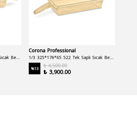
Corona Professional
Folyo
1/3 325*176*65 522 Çift Saplı Sıcak Bekletme Tepsisi
1/3 325*176*65 522 Tek Saplı Sıcak Bekletme Tepsisi
1000 cc
₺ 4,500.00
%
13
%
19
₺ 3,900.00
2 şale