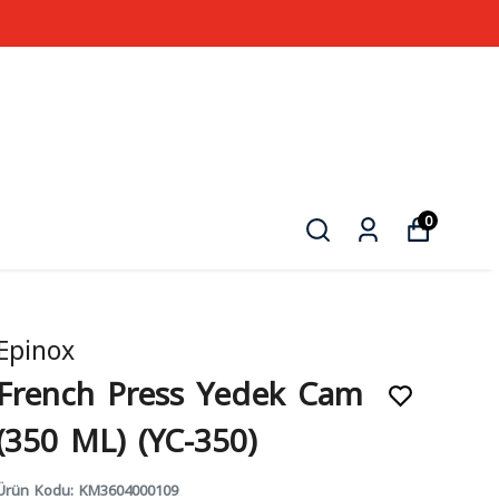
0
Epinox
French Press Yedek Cam
(350 ML) (YC-350)
Ürün Kodu
:
KM3604000109