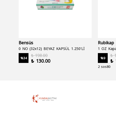
Bensüs
Rubikap
0 NO (32x12) BEYAZ KAPSÜL 1.250'Lİ
1 OZ Kapa
₺ 198.00
₺ 
%
34
%
9
₺ 130.00
₺ 
2 sos80