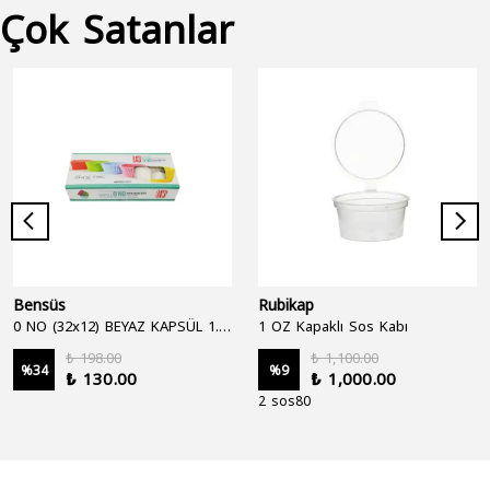
Çok Satanlar
Bensüs
Rubikap
0 NO (32x12) BEYAZ KAPSÜL 1.250'Lİ
1 OZ Kapaklı Sos Kabı
₺ 198.00
₺ 1,100.00
%
34
%
9
₺ 130.00
₺ 1,000.00
2 sos80