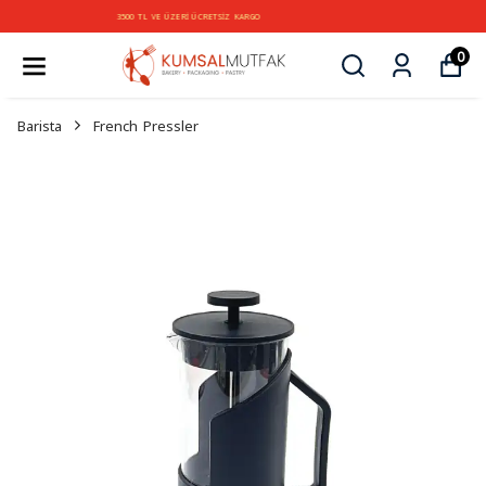
3500 TL VE ÜZERİ ÜCRETSİZ KARGO
0
Barista
French Pressler