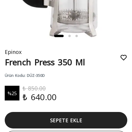
Epinox
French Press 350 Ml
Ürün Kodu
:
DÜZ-350D
₺ 850.00
%
25
₺ 640.00
SEPETE EKLE