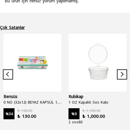
Bu ürün için henüz yorum yapılmamış.
Çok Satanlar
Bensüs
Rubikap
0 NO (32x12) BEYAZ KAPSÜL 1.250'Lİ
1 OZ Kapaklı Sos Kabı
₺ 198.00
₺ 1,100.00
%
34
%
9
₺ 130.00
₺ 1,000.00
2 sos80