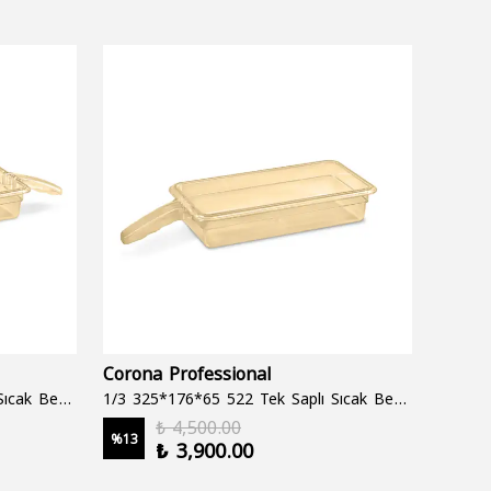
Corona Professional
Folyo
1/3 325*176*65 522 Çift Saplı Sıcak Bekletme Tepsisi
1/3 325*176*65 522 Tek Saplı Sıcak Bekletme Tepsisi
1000 cc
₺ 4,500.00
%
13
%
19
₺ 3,900.00
2 şale