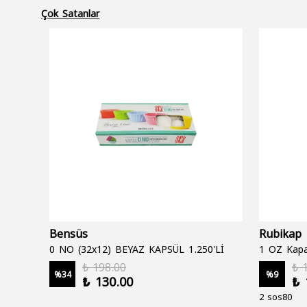
Çok Satanlar
Bensüs
Rubikap
0 NO (32x12) BEYAZ KAPSÜL 1.250'Lİ
1 OZ Kapa
₺ 198.00
₺ 
%
34
%
9
₺ 130.00
₺ 
2 sos80