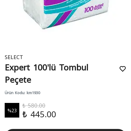
SELECT
Expert 100'lü Tombul
Peçete
Ürün Kodu
:
km1930
₺ 580.00
%
23
₺ 445.00