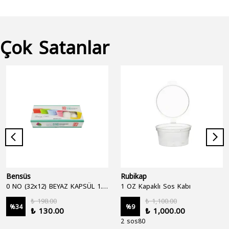
Çok Satanlar
Bensüs
Rubikap
0 NO (32x12) BEYAZ KAPSÜL 1.250'Lİ
1 OZ Kapaklı Sos Kabı
₺ 198.00
₺ 1,100.00
%
34
%
9
₺ 130.00
₺ 1,000.00
2 sos80