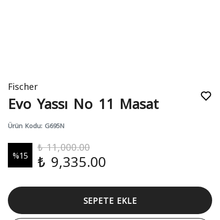
Fischer
Evo Yassı No 11 Masat
Ürün Kodu
:
G695N
₺ 11,000.00
%
15
₺ 9,335.00
SEPETE EKLE