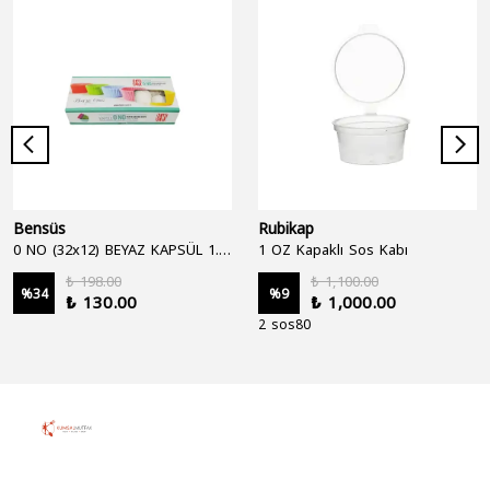
Bensüs
Rubikap
0 NO (32x12) BEYAZ KAPSÜL 1.250'Lİ
1 OZ Kapaklı Sos Kabı
₺ 198.00
₺ 1,100.00
%
34
%
9
₺ 130.00
₺ 1,000.00
2 sos80