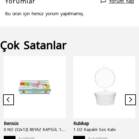
Yorumlar
Yorum Yap
Bu ürün için henüz yorum yapılmamış.
Çok Satanlar
Bensüs
Rubikap
0 NO (32x12) BEYAZ KAPSÜL 1.250'Lİ
1 OZ Kapaklı Sos Kabı
₺ 198.00
₺ 1,100.00