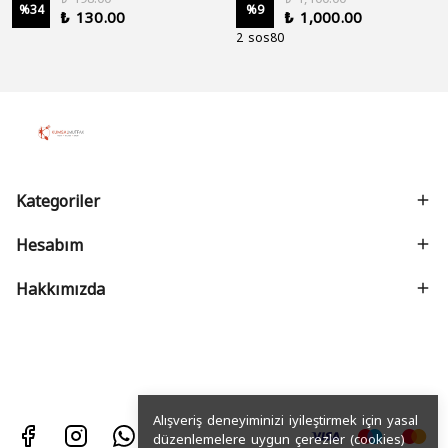
%
34
%
9
₺ 130.00
₺ 1,000.00
2 sos80
Kategoriler
Hesabım
Hakkımızda
Alışveriş deneyiminizi iyileştirmek için yasal
düzenlemelere uygun çerezler (cookies)