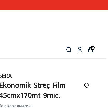
0
SERA
Ekonomik Streç Film
45cmx170mt 9mic.
Ürün Kodu
:
KM45X170