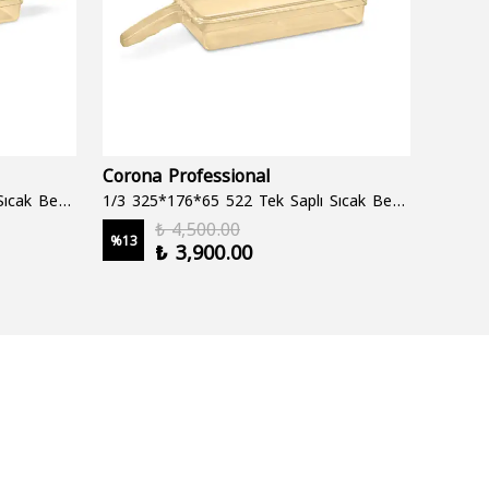
Corona Professional
Folyo
1/3 325*176*65 522 Çift Saplı Sıcak Bekletme Tepsisi
1/3 325*176*65 522 Tek Saplı Sıcak Bekletme Tepsisi
1000 cc
₺ 4,500.00
%
13
%
19
₺ 3,900.00
2 şale