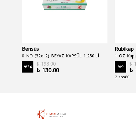
Bensüs
Rubikap
0 NO (32x12) BEYAZ KAPSÜL 1.250'Lİ
1 OZ Kapa
₺ 198.00
₺ 
%
34
%
9
₺ 130.00
₺ 
2 sos80