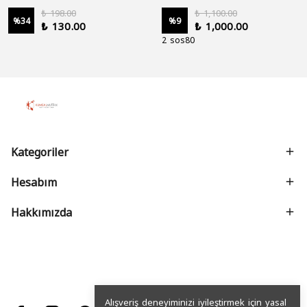
₺ 198.00
₺ 1,100.00
%
34
%
9
₺ 130.00
₺ 1,000.00
2 sos80
Kategoriler
Hesabım
Hakkımızda
Alışveriş deneyiminizi iyileştirmek için yasal