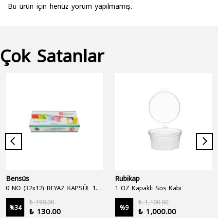
Bu ürün için henüz yorum yapılmamış.
Çok Satanlar
Bensüs
Rubikap
0 NO (32x12) BEYAZ KAPSÜL 1.250'Lİ
1 OZ Kapaklı Sos Kabı
₺ 198.00
₺ 1,100.00
%
34
%
9
₺ 130.00
₺ 1,000.00