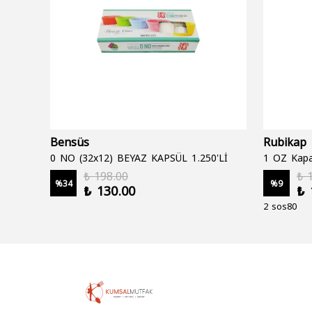
Bensüs
Rubikap
0 NO (32x12) BEYAZ KAPSÜL 1.250'Lİ
1 OZ Kapa
₺ 198.00
₺ 
%
34
%
9
₺ 130.00
₺ 
2 sos80