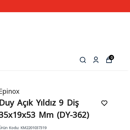
0
Epinox
Duy Açık Yıldız 9 Diş
35x19x53 Mm (DY-362)
Ürün Kodu
:
KM2201037319