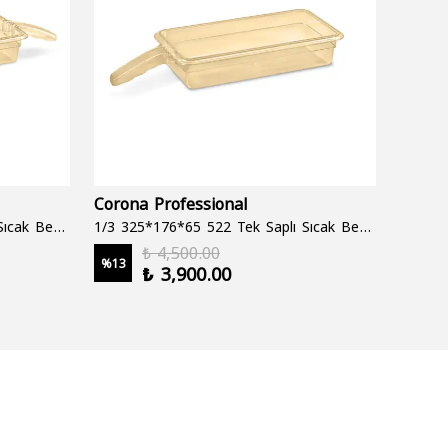
Corona Professional
Folyo
1/3 325*176*65 522 Çift Saplı Sıcak Bekletme Tepsisi
1/3 325*176*65 522 Tek Saplı Sıcak Bekletme Tepsisi
1000 cc
₺ 4,500.00
%
13
%
19
₺ 3,900.00
2 şale