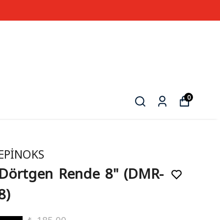
0
EPİNOKS
Dörtgen Rende 8" (DMR-
8)
₺ 185.00