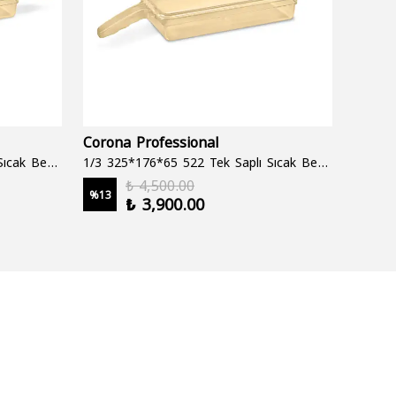
Corona Professional
Folyo
1/3 325*176*65 522 Çift Saplı Sıcak Bekletme Tepsisi
1/3 325*176*65 522 Tek Saplı Sıcak Bekletme Tepsisi
1000 cc
₺ 4,500.00
%
13
%
19
₺ 3,900.00
2 şale