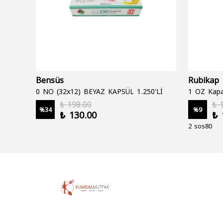
Bensüs
Rubikap
0 NO (32x12) BEYAZ KAPSÜL 1.250'Lİ
1 OZ Kapa
₺ 198.00
₺ 
%
34
%
9
₺ 130.00
₺ 
2 sos80