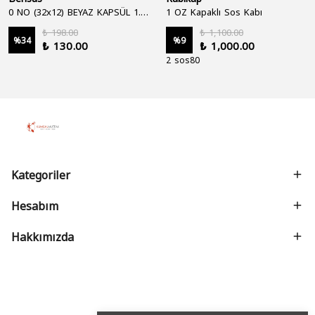
0 NO (32x12) BEYAZ KAPSÜL 1.250'Lİ
1 OZ Kapaklı Sos Kabı
₺ 198.00
₺ 1,100.00
%
34
%
9
₺ 130.00
₺ 1,000.00
2 sos80
Kategoriler
Hesabım
Hakkımızda