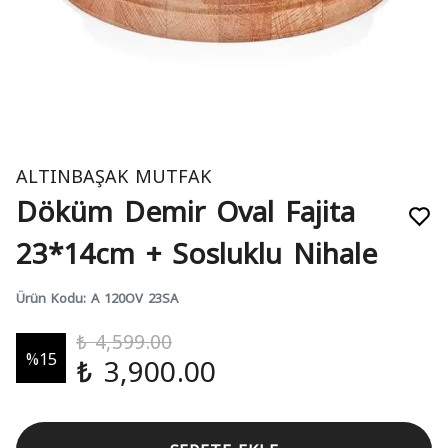
ALTINBAŞAK MUTFAK
Döküm Demir Oval Fajita
23*14cm + Sosluklu Nihale
Ürün Kodu
:
A 120OV 23SA
₺ 4,599.00
%
15
₺ 3,900.00