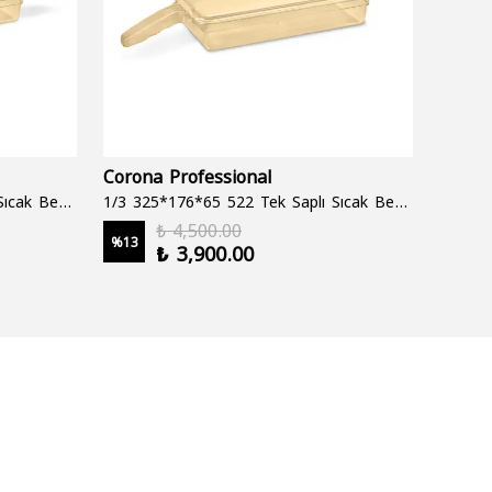
Corona Professional
Folyo
1/3 325*176*65 522 Çift Saplı Sıcak Bekletme Tepsisi
1/3 325*176*65 522 Tek Saplı Sıcak Bekletme Tepsisi
1000 cc
₺ 4,500.00
%
13
%
19
₺ 3,900.00
2 şale