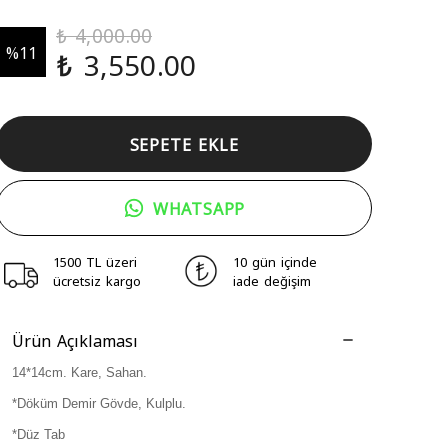
₺ 4,000.00
%
11
₺ 3,550.00
SEPETE EKLE
WHATSAPP
1500 TL üzeri
10 gün içinde
ücretsiz kargo
iade değişim
Ürün Açıklaması
14*14cm. Kare, Sahan.
*Döküm Demir Gövde, Kulplu.
*Düz Tab