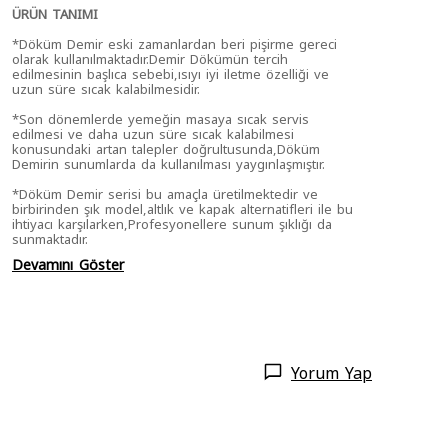
ÜRÜN TANIMI
*Döküm Demir eski zamanlardan beri pişirme gereci
olarak kullanılmaktadır.Demir Dökümün tercih
edilmesinin başlıca sebebi,ısıyı iyi iletme özelliği ve
uzun süre sıcak kalabilmesidir.
*Son dönemlerde yemeğin masaya sıcak servis
edilmesi ve daha uzun süre sıcak kalabilmesi
konusundaki artan talepler doğrultusunda,Döküm
Demirin sunumlarda da kullanılması yaygınlaşmıştır.
*Döküm Demir serisi bu amaçla üretilmektedir ve
birbirinden şık model,altlık ve kapak alternatifleri ile bu
ihtiyacı karşılarken,Profesyonellere sunum şıklığı da
sunmaktadır.
Devamını Göster
Yorum Yap