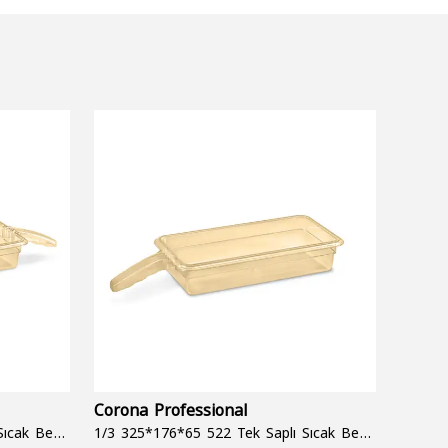
Corona Professional
Folyo
1/3 325*176*65 522 Çift Saplı Sıcak Bekletme Tepsisi
1/3 325*176*65 522 Tek Saplı Sıcak Bekletme Tepsisi
1000 cc