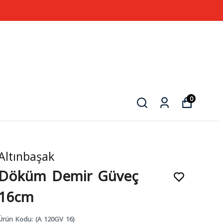
0
Altınbaşak
Döküm Demir Güveç
16cm
Ürün Kodu
:
(A 120GV 16)