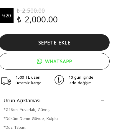
₺ 2,500.00
%
20
₺ 2,000.00
SEPETE EKLE
WHATSAPP
1500 TL üzeri
10 gün içinde
ücretsiz kargo
iade değişim
Ürün Açıklaması
*Ø16cm. Yuvarlak, Güveç.
*Döküm Demir Gövde, Kulplu.
*Düz Taban.