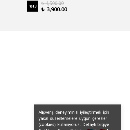
₺ 4,500.00
%
13
%
19
₺ 3,900.00
2 şale
Alışveriş deneyiminizi iyileştirmek için
yasal düzenlemelere uygun çerezler
(cookies) kullanıyoruz. Detaylı bilgiye