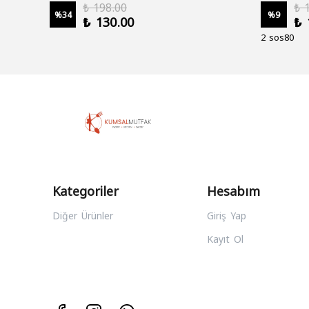
₺ 198.00
₺ 
%
34
%
9
₺ 130.00
₺ 
2 sos80
Kategoriler
Hesabım
Diğer Ürünler
Giriş Yap
Kayıt Ol