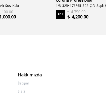
klı Sos Kabı
1,100.00
₺ 4,750.00
%
12
1,000.00
₺ 4,200.00
Hakkımızda
İletişim
S.S.S