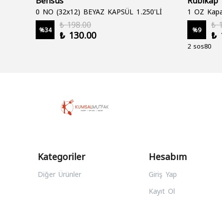
0 NO (32x12) BEYAZ KAPSÜL 1.250'Lİ
1 OZ Kapa
₺ 198.00
₺ 
%
34
%
9
₺ 130.00
₺ 
2 sos80
Kategoriler
Hesabım
Diğer Ürünler
Giriş Yap
Kayıt Ol