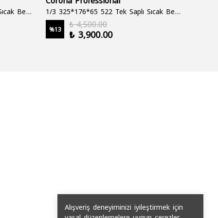
1/3 325*176*65 522 Çift Saplı Sıcak Bekletme Tepsisi
1/3 325*176*65 522 Tek Saplı Sıcak Bekletme Tepsisi
1000 cc
₺ 4,500.00
%
13
%
19
₺ 3,900.00
2 şale
Alışveriş deneyiminizi iyileştirmek için
yasal düzenlemelere uygun çerezler