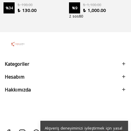
₺ 198.00
₺ 1,100.00
%
34
%
9
₺ 130.00
₺ 1,000.00
2 sos80
Kategoriler
Hesabım
Hakkımızda
Alışveriş deneyiminizi iyileştirmek için yasal