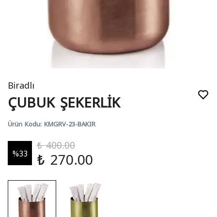
Biradlı
ÇUBUK ŞEKERLİK
Ürün Kodu
:
KMGRV-23-BAKIR
₺ 400.00
%
33
₺ 270.00