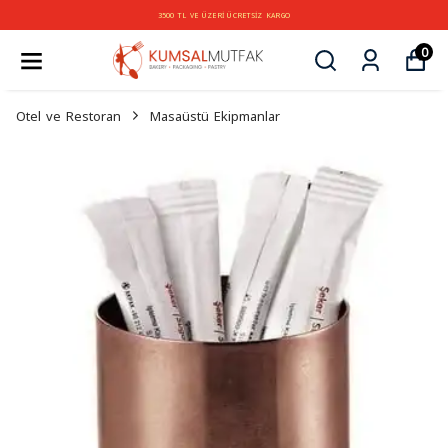
3500 TL VE ÜZERİ ÜCRETSİZ KARGO
0
Otel ve Restoran
Masaüstü Ekipmanlar