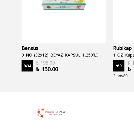
Bensüs
Rubikap
0 NO (32x12) BEYAZ KAPSÜL 1.250'Lİ
1 OZ Kapa
₺ 198.00
₺ 
%
34
%
9
₺ 130.00
₺ 
2 sos80