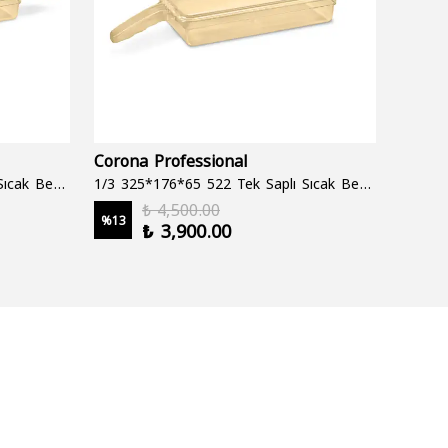
Corona Professional
Folyo
1/3 325*176*65 522 Çift Saplı Sıcak Bekletme Tepsisi
1/3 325*176*65 522 Tek Saplı Sıcak Bekletme Tepsisi
1000 cc
₺ 4,500.00
%
13
%
19
₺ 3,900.00
2 şale