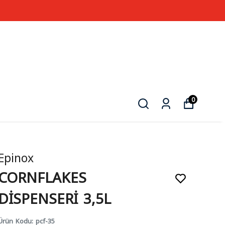
0
Epinox
CORNFLAKES
DİSPENSERİ 3,5L
Ürün Kodu
:
pcf-35